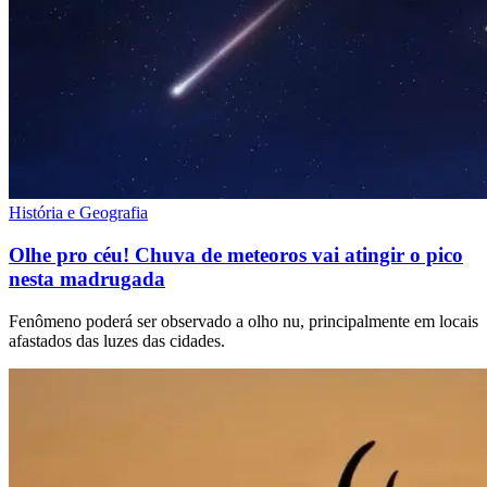
História e Geografia
Olhe pro céu! Chuva de meteoros vai atingir o pico
nesta madrugada
Fenômeno poderá ser observado a olho nu, principalmente em locais
afastados das luzes das cidades.