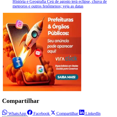
História e Geografia
Ceú de agosto terá eclipse, chuva de
meteoros e outros fenômenos; veja as datas
Compartilhar
WhatsApp
Facebook
Compartilhar
LinkedIn