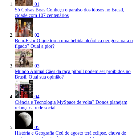
01
Só Coisas Boas
Conheça o paraíso dos idosos no Brasil,
cidade com 107 centenários
02
Bem-Estar
O que torna uma bebida alcóolica perigosa para o
fígado? Qual a pior?
03
Mundo Animal
Cães da raça pitbull podem ser proibidos no
Brasil. Qual sua opinião?
04
Ciência e Tecnologia
MySpace de volta? Donos planejam
relançar a rede social
05
História e Geografia
Ceú de agosto terá eclipse, chuva de