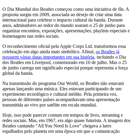
O Dia Mundial dos Beatles começou como uma iniciativa de fãs. A
proposta surgiu em 2009, associada ao desejo de criar uma data
internacional para celebrar o impacto cultural da banda. Durante
anos, admiradores ao redor do mundo usaram o 25 de junho para
organizar encontros, exposições, apresentações, playlists especiais e
homenagens nas redes sociais.
O reconhecimento oficial pela Apple Corps Ltd. transformou essa
celebração em algo ainda mais simbólico. Afinal,
os Beatles já
possuem várias datas importantes em sua história
, incluindo o Dia
dos Beatles em Liverpool, comemorado em 10 de julho. Mas o 25
de junho carrega um significado especial porque representa a força
global da banda.
Na transmissão do programa Our World, os Beatles não estavam
apenas lançando uma música. Eles estavam participando de um
experimento tecnológico e cultural inédito. Pela primeira vez,
pessoas de diferentes países acompanhavam uma apresentação
transmitida ao vivo por satélite em escala mundial.
Hoje, isso pode parecer comum em tempos de lives, streaming e
redes sociais. Mas, em 1967, era algo quase futurista. A imagem dos
Beatles cantando “All You Need Is Love” chegava a lares
espalhados pelo planeta em uma época em que a comunicação