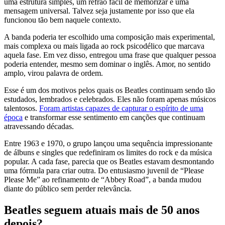
uma estrutura simples, um refrão fácil de memorizar e uma
mensagem universal. Talvez seja justamente por isso que ela
funcionou tão bem naquele contexto.
A banda poderia ter escolhido uma composição mais experimental,
mais complexa ou mais ligada ao rock psicodélico que marcava
aquela fase. Em vez disso, entregou uma frase que qualquer pessoa
poderia entender, mesmo sem dominar o inglês. Amor, no sentido
amplo, virou palavra de ordem.
Esse é um dos motivos pelos quais os Beatles continuam sendo tão
estudados, lembrados e celebrados. Eles não foram apenas músicos
talentosos.
Foram artistas capazes de capturar o espírito de uma
época
e transformar esse sentimento em canções que continuam
atravessando décadas.
Entre 1963 e 1970, o grupo lançou uma sequência impressionante
de álbuns e singles que redefiniram os limites do rock e da música
popular. A cada fase, parecia que os Beatles estavam desmontando
uma fórmula para criar outra. Do entusiasmo juvenil de “Please
Please Me” ao refinamento de “Abbey Road”, a banda mudou
diante do público sem perder relevância.
Beatles seguem atuais mais de 50 anos
depois?