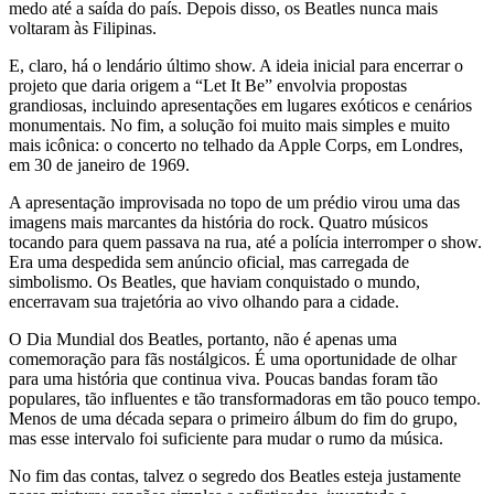
medo até a saída do país. Depois disso, os Beatles nunca mais
voltaram às Filipinas.
E, claro, há o lendário último show. A ideia inicial para encerrar o
projeto que daria origem a “Let It Be” envolvia propostas
grandiosas, incluindo apresentações em lugares exóticos e cenários
monumentais. No fim, a solução foi muito mais simples e muito
mais icônica: o concerto no telhado da Apple Corps, em Londres,
em 30 de janeiro de 1969.
A apresentação improvisada no topo de um prédio virou uma das
imagens mais marcantes da história do rock. Quatro músicos
tocando para quem passava na rua, até a polícia interromper o show.
Era uma despedida sem anúncio oficial, mas carregada de
simbolismo. Os Beatles, que haviam conquistado o mundo,
encerravam sua trajetória ao vivo olhando para a cidade.
O Dia Mundial dos Beatles, portanto, não é apenas uma
comemoração para fãs nostálgicos. É uma oportunidade de olhar
para uma história que continua viva. Poucas bandas foram tão
populares, tão influentes e tão transformadoras em tão pouco tempo.
Menos de uma década separa o primeiro álbum do fim do grupo,
mas esse intervalo foi suficiente para mudar o rumo da música.
No fim das contas, talvez o segredo dos Beatles esteja justamente