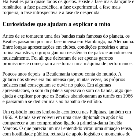
Há Beatles para quase todos os gostos. Existe a fase mais dançante e
romântica, a fase psicodélica, a fase experimental, a fase mais
roqueira, a fase introspectiva e a fase de despedida
Curiosidades que ajudam a explicar o mito
Antes de se tornarem uma das bandas mais famosas do planeta, os
Beatles passaram por uma fase intensa em Hamburgo, na Alemanha.
Entre longas apresentações em clubes, condições precárias e uma
rotina exaustiva, o grupo ganhou resistência de palco e amadureceu
musicalmente. Foi ali que deixaram de ser apenas garotos
promissores e começaram a se tornar uma máquina de performance.
Poucos anos depois, a Beatlemania tomou conta do mundo. A
gritaria nos shows era tão intensa que, muitas vezes, os próprios
músicos mal conseguiam se ouvir no palco. Em algumas
apresentações, o som da plateia superava o som da banda, algo que
ajuda a explicar por que os Beatles abandonaram as turnês em 1966
e passaram a se dedicar mais ao trabalho de estúdio.
Um episódio menos lembrado aconteceu nas Filipinas, também em
1966. A banda se envolveu em uma crise diplomática após não
comparecer a um compromisso ligado à primeira-dama Imelda
Marcos. O que parecia um mal-entendido virou uma situação tensa,
com hostilidade pública, retirada de apoio logístico e momentos de