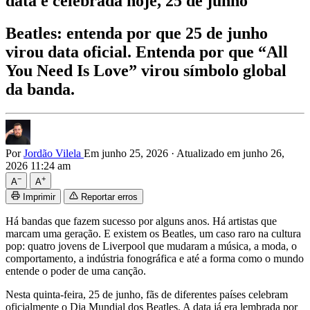
data é celebrada hoje, 25 de junho
Beatles: entenda por que 25 de junho
virou data oficial. Entenda por que “All
You Need Is Love” virou símbolo global
da banda.
Por
Jordão Vilela
Em junho 25, 2026
·
Atualizado em junho 26,
2026 11:24 am
−
+
A
A
Imprimir
Reportar erros
Há bandas que fazem sucesso por alguns anos. Há artistas que
marcam uma geração. E existem os Beatles, um caso raro na cultura
pop: quatro jovens de Liverpool que mudaram a música, a moda, o
comportamento, a indústria fonográfica e até a forma como o mundo
entende o poder de uma canção.
Nesta quinta-feira, 25 de junho, fãs de diferentes países celebram
oficialmente o Dia Mundial dos Beatles. A data já era lembrada por