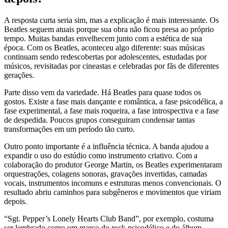
A resposta curta seria sim, mas a explicação é mais interessante. Os
Beatles seguem atuais porque sua obra não ficou presa ao próprio
tempo. Muitas bandas envelhecem junto com a estética de sua
época. Com os Beatles, aconteceu algo diferente: suas músicas
continuam sendo redescobertas por adolescentes, estudadas por
músicos, revisitadas por cineastas e celebradas por fãs de diferentes
gerações.
Parte disso vem da variedade. Há Beatles para quase todos os
gostos. Existe a fase mais dançante e romântica, a fase psicodélica, a
fase experimental, a fase mais roqueira, a fase introspectiva e a fase
de despedida. Poucos grupos conseguiram condensar tantas
transformações em um período tão curto.
Outro ponto importante é a influência técnica. A banda ajudou a
expandir o uso do estúdio como instrumento criativo. Com a
colaboração do produtor George Martin, os Beatles experimentaram
orquestrações, colagens sonoras, gravações invertidas, camadas
vocais, instrumentos incomuns e estruturas menos convencionais. O
resultado abriu caminhos para subgêneros e movimentos que viriam
depois.
“Sgt. Pepper’s Lonely Hearts Club Band”, por exemplo, costuma
ser lembrado como um marco do rock psicodélico e do álbum