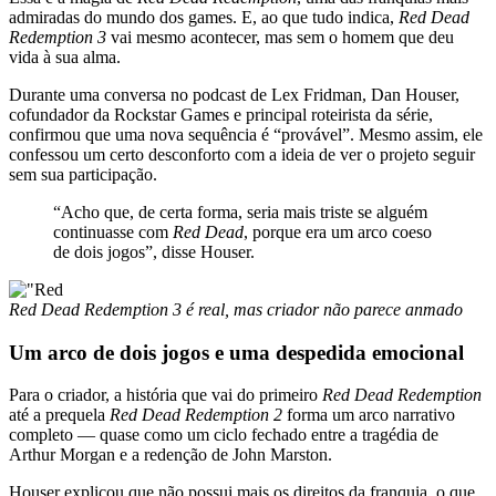
admiradas do mundo dos games. E, ao que tudo indica,
Red Dead
Redemption 3
vai mesmo acontecer, mas sem o homem que deu
vida à sua alma.
Durante uma conversa no podcast de Lex Fridman, Dan Houser,
cofundador da Rockstar Games e principal roteirista da série,
confirmou que uma nova sequência é “provável”. Mesmo assim, ele
confessou um certo desconforto com a ideia de ver o projeto seguir
sem sua participação.
“Acho que, de certa forma, seria mais triste se alguém
continuasse com
Red Dead
, porque era um arco coeso
de dois jogos”, disse Houser.
Red Dead Redemption 3 é real, mas criador não parece anmado
Um arco de dois jogos e uma despedida emocional
Para o criador, a história que vai do primeiro
Red Dead Redemption
até a prequela
Red Dead Redemption 2
forma um arco narrativo
completo — quase como um ciclo fechado entre a tragédia de
Arthur Morgan e a redenção de John Marston.
Houser explicou que não possui mais os direitos da franquia, o que