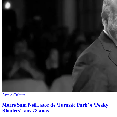
Arte e Cultura
Morre Sam Neill, ator de ‘Jurassic Park’ e ‘Peaky
Blinders’, aos 78 anos