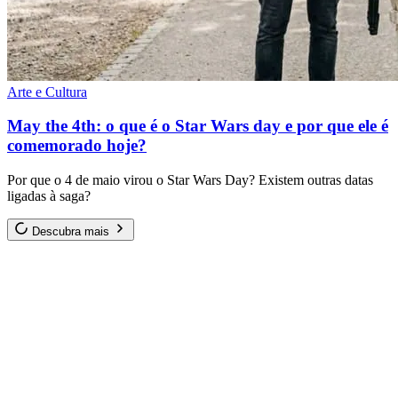
Arte e Cultura
May the 4th: o que é o Star Wars day e por que ele é
comemorado hoje?
Por que o 4 de maio virou o Star Wars Day? Existem outras datas
ligadas à saga?
Descubra mais