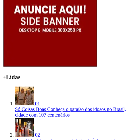
+Lidas
01
Só Coisas Boas
Conheça o paraíso dos idosos no Brasil,
cidade com 107 centenários
02