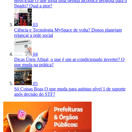
Bem-Estar
O que torna uma bebida alcóolica perigosa para o
fígado? Qual a pior?
03
Ciência e Tecnologia
MySpace de volta? Donos planejam
relançar a rede social
04
Dicas Úteis
Afinal, o que é um ar-condicionado inverter? O
que muda na prática?
05
Só Coisas Boas
O que muda para autistas nível 1 de suporte
após decisão do STF?