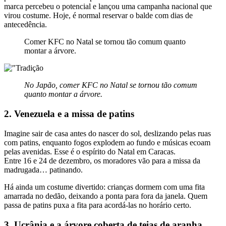
marca percebeu o potencial e lançou uma campanha nacional que
virou costume. Hoje, é normal reservar o balde com dias de
antecedência.
Comer KFC no Natal se tornou tão comum quanto
montar a árvore.
No Japão, comer KFC no Natal se tornou tão comum
quanto montar a árvore.
2. Venezuela e a missa de patins
Imagine sair de casa antes do nascer do sol, deslizando pelas ruas
com patins, enquanto fogos explodem ao fundo e músicas ecoam
pelas avenidas. Esse é o espírito do Natal em Caracas.
Entre 16 e 24 de dezembro, os moradores vão para a missa da
madrugada… patinando.
Há ainda um costume divertido: crianças dormem com uma fita
amarrada no dedão, deixando a ponta para fora da janela. Quem
passa de patins puxa a fita para acordá-las no horário certo.
3. Ucrânia e a árvore coberta de teias de aranha