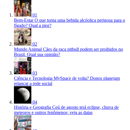
01
Bem-Estar
O que torna uma bebida alcóolica perigosa para o
fígado? Qual a pior?
02
Mundo Animal
Cães da raça pitbull podem ser proibidos no
Brasil. Qual sua opinião?
03
Ciência e Tecnologia
MySpace de volta? Donos planejam
relançar a rede social
04
História e Geografia
Ceú de agosto terá eclipse, chuva de
meteoros e outros fenômenos; veja as datas