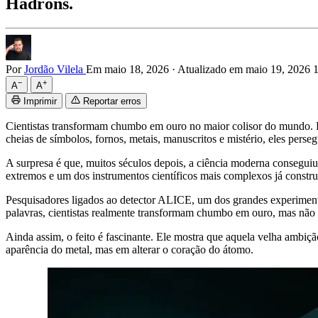
Hádrons.
Por
Jordão Vilela
Em maio 18, 2026
·
Atualizado em maio 19, 2026 
−
+
A
A
Imprimir
Reportar erros
Cientistas transformam chumbo em ouro no maior colisor do mundo. D
cheias de símbolos, fornos, metais, manuscritos e mistério, eles pe
A surpresa é que, muitos séculos depois, a ciência moderna consegui
extremos e um dos instrumentos científicos mais complexos já constr
Pesquisadores ligados ao detector ALICE, um dos grandes experiment
palavras, cientistas realmente transformam chumbo em ouro, mas não d
Ainda assim, o feito é fascinante. Ele mostra que aquela velha ambiçã
aparência do metal, mas em alterar o coração do átomo.