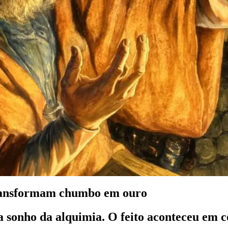
 transformam chumbo em ouro
onho da alquimia. O feito aconteceu em co