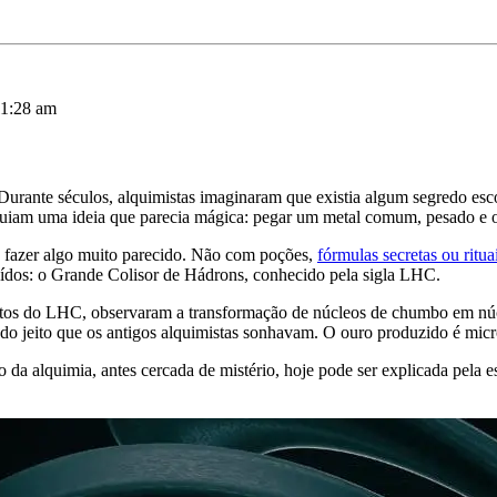
11:28 am
urante séculos, alquimistas imaginaram que existia algum segredo es
rseguiam uma ideia que parecia mágica: pegar um metal comum, pesado e
u fazer algo muito parecido. Não com poções,
fórmulas secretas ou ritua
uídos: o Grande Colisor de Hádrons, conhecido pela sigla LHC.
os do LHC, observaram a transformação de núcleos de chumbo em núcle
o jeito que os antigos alquimistas sonhavam. O ouro produzido é micro
o da alquimia, antes cercada de mistério, hoje pode ser explicada pela 