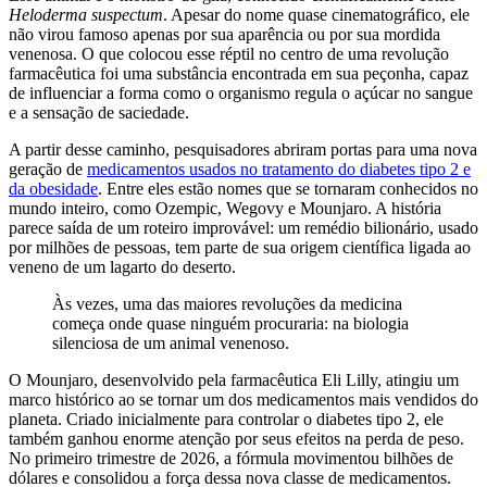
Heloderma suspectum
. Apesar do nome quase cinematográfico, ele
não virou famoso apenas por sua aparência ou por sua mordida
venenosa. O que colocou esse réptil no centro de uma revolução
farmacêutica foi uma substância encontrada em sua peçonha, capaz
de influenciar a forma como o organismo regula o açúcar no sangue
e a sensação de saciedade.
A partir desse caminho, pesquisadores abriram portas para uma nova
geração de
medicamentos usados no tratamento do diabetes tipo 2 e
da obesidade
. Entre eles estão nomes que se tornaram conhecidos no
mundo inteiro, como Ozempic, Wegovy e Mounjaro. A história
parece saída de um roteiro improvável: um remédio bilionário, usado
por milhões de pessoas, tem parte de sua origem científica ligada ao
veneno de um lagarto do deserto.
Às vezes, uma das maiores revoluções da medicina
começa onde quase ninguém procuraria: na biologia
silenciosa de um animal venenoso.
O Mounjaro, desenvolvido pela farmacêutica Eli Lilly, atingiu um
marco histórico ao se tornar um dos medicamentos mais vendidos do
planeta. Criado inicialmente para controlar o diabetes tipo 2, ele
também ganhou enorme atenção por seus efeitos na perda de peso.
No primeiro trimestre de 2026, a fórmula movimentou bilhões de
dólares e consolidou a força dessa nova classe de medicamentos.