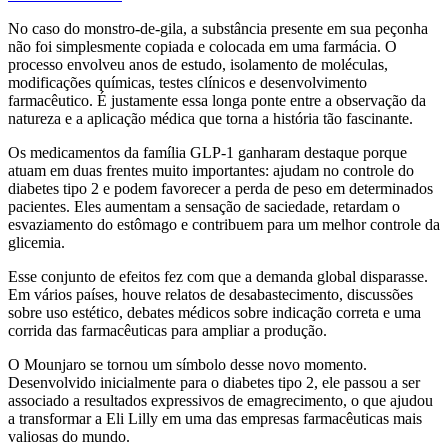
No caso do monstro-de-gila, a substância presente em sua peçonha
não foi simplesmente copiada e colocada em uma farmácia. O
processo envolveu anos de estudo, isolamento de moléculas,
modificações químicas, testes clínicos e desenvolvimento
farmacêutico. É justamente essa longa ponte entre a observação da
natureza e a aplicação médica que torna a história tão fascinante.
Os medicamentos da família GLP-1 ganharam destaque porque
atuam em duas frentes muito importantes: ajudam no controle do
diabetes tipo 2 e podem favorecer a perda de peso em determinados
pacientes. Eles aumentam a sensação de saciedade, retardam o
esvaziamento do estômago e contribuem para um melhor controle da
glicemia.
Esse conjunto de efeitos fez com que a demanda global disparasse.
Em vários países, houve relatos de desabastecimento, discussões
sobre uso estético, debates médicos sobre indicação correta e uma
corrida das farmacêuticas para ampliar a produção.
O Mounjaro se tornou um símbolo desse novo momento.
Desenvolvido inicialmente para o diabetes tipo 2, ele passou a ser
associado a resultados expressivos de emagrecimento, o que ajudou
a transformar a Eli Lilly em uma das empresas farmacêuticas mais
valiosas do mundo.