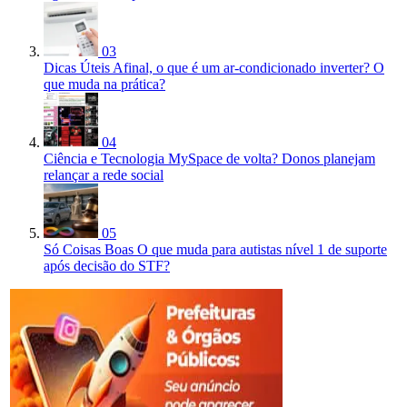
03
Dicas Úteis
Afinal, o que é um ar-condicionado inverter? O
que muda na prática?
04
Ciência e Tecnologia
MySpace de volta? Donos planejam
relançar a rede social
05
Só Coisas Boas
O que muda para autistas nível 1 de suporte
após decisão do STF?