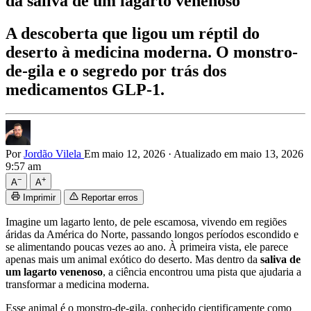
da saliva de um lagarto venenoso
A descoberta que ligou um réptil do
deserto à medicina moderna. O monstro-
de-gila e o segredo por trás dos
medicamentos GLP-1.
Por
Jordão Vilela
Em maio 12, 2026
·
Atualizado em maio 13, 2026
9:57 am
−
+
A
A
Imprimir
Reportar erros
Imagine um lagarto lento, de pele escamosa, vivendo em regiões
áridas da América do Norte, passando longos períodos escondido e
se alimentando poucas vezes ao ano. À primeira vista, ele parece
apenas mais um animal exótico do deserto. Mas dentro da
saliva de
um lagarto venenoso
, a ciência encontrou uma pista que ajudaria a
transformar a medicina moderna.
Esse animal é o monstro-de-gila, conhecido cientificamente como