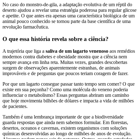
No caso do monstro-de-gila, a adaptação evolutiva de um réptil do
deserto ajudou a revelar uma estratégia poderosa para regular glicose
e apetite. O que antes era apenas uma característica biológica de um
animal pouco conhecido se tornou parte da base científica de uma
revolução farmacêutica.
O que essa história revela sobre a ciência?
A trajetória que liga a
saliva de um lagarto venenoso
aos remédios
modernos contra diabetes e obesidade mostra que a ciência nem
sempre avança em linha reta. Muitas vezes, grandes descobertas
surgem de observações aparentemente estranhas, de animais
improváveis e de perguntas que poucos teriam coragem de fazer.
Por que um lagarto consegue passar tanto tempo sem comer? O que
existe em sua peçonha? Como uma molécula do veneno poderia
influenciar o metabolismo? Essas perguntas abriram um caminho
que hoje movimenta bilhões de dólares e impacta a vida de milhões
de pacientes.
Também é uma lembrança importante de que a biodiversidade
guarda respostas que ainda nem sabemos formular. Em florestas,
desertos, oceanos e cavernas, existem organismos com soluções
químicas desenvolvidas ao longo de milhões de anos de evolução.