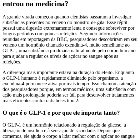
entrou na medicina?
A grande virada começou quando cientistas passaram a investigar
substâncias presentes no veneno do monstro-de-gila. Esse réptil
possui uma digestão extremamente lenta e consegue sobreviver por
longos períodos com poucas refeições. Segundo informações
reunidas em reportagem da BBC, pesquisadores descobriram em seu
veneno um hormônio chamado exendina-4, muito semelhante ao
GLP-1, uma substância produzida naturalmente pelo corpo humano
para ajudar a regular os níveis de açúcar no sangue após as
refeições.
A diferença mais importante estava na duração do efeito. Enquanto
o GLP-1 humano é rapidamente eliminado pelo organismo, a
exendina-4 permanece ativa por mais tempo. Isso chamou a atenção
dos pesquisadores porque, em termos médicos, uma substância com
ação mais prolongada poderia ser útil para desenvolver tratamentos
mais eficientes contra o diabetes tipo 2.
O que é o GLP-1 e por que ele importa tanto?
O GLP-1 é um hormônio relacionado à regulação da glicose, à
liberação de insulina e à sensação de saciedade. Depois que
comemos, ele ajuda o corpo a lidar melhor com o açúcar no sangue