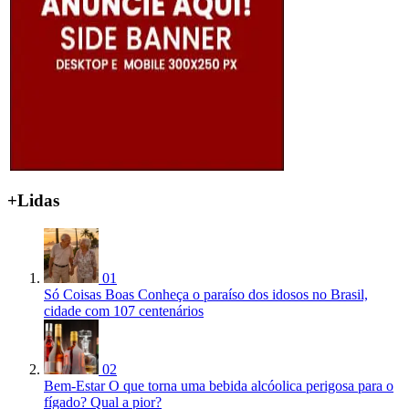
+Lidas
01
Só Coisas Boas
Conheça o paraíso dos idosos no Brasil,
cidade com 107 centenários
02
Bem-Estar
O que torna uma bebida alcóolica perigosa para o
fígado? Qual a pior?