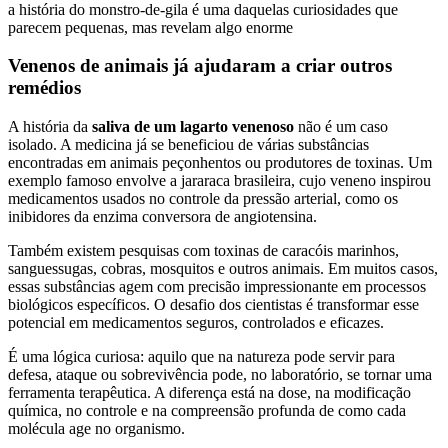
a história do monstro-de-gila é uma daquelas curiosidades que
parecem pequenas, mas revelam algo enorme
Venenos de animais já ajudaram a criar outros
remédios
A história da
saliva de um lagarto venenoso
não é um caso
isolado. A medicina já se beneficiou de várias substâncias
encontradas em animais peçonhentos ou produtores de toxinas. Um
exemplo famoso envolve a jararaca brasileira, cujo veneno inspirou
medicamentos usados no controle da pressão arterial, como os
inibidores da enzima conversora de angiotensina.
Também existem pesquisas com toxinas de caracóis marinhos,
sanguessugas, cobras, mosquitos e outros animais. Em muitos casos,
essas substâncias agem com precisão impressionante em processos
biológicos específicos. O desafio dos cientistas é transformar esse
potencial em medicamentos seguros, controlados e eficazes.
É uma lógica curiosa: aquilo que na natureza pode servir para
defesa, ataque ou sobrevivência pode, no laboratório, se tornar uma
ferramenta terapêutica. A diferença está na dose, na modificação
química, no controle e na compreensão profunda de como cada
molécula age no organismo.