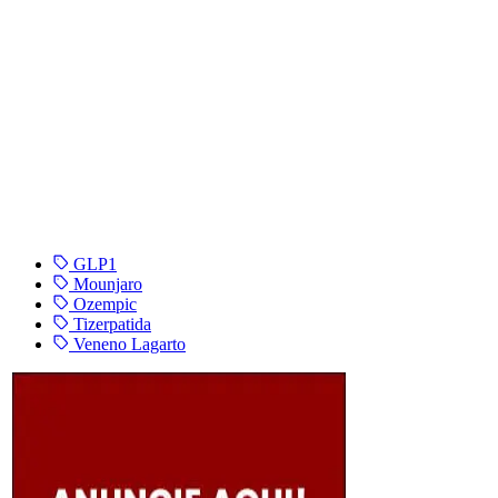
GLP1
Mounjaro
Ozempic
Tizerpatida
Veneno Lagarto