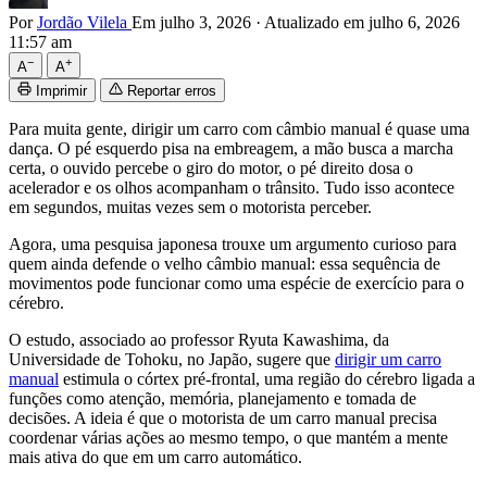
Por
Jordão Vilela
Em julho 3, 2026
·
Atualizado em julho 6, 2026
11:57 am
−
+
A
A
Imprimir
Reportar erros
Para muita gente, dirigir um carro com câmbio manual é quase uma
dança. O pé esquerdo pisa na embreagem, a mão busca a marcha
certa, o ouvido percebe o giro do motor, o pé direito dosa o
acelerador e os olhos acompanham o trânsito. Tudo isso acontece
em segundos, muitas vezes sem o motorista perceber.
Agora, uma pesquisa japonesa trouxe um argumento curioso para
quem ainda defende o velho câmbio manual: essa sequência de
movimentos pode funcionar como uma espécie de exercício para o
cérebro.
O estudo, associado ao professor Ryuta Kawashima, da
Universidade de Tohoku, no Japão, sugere que
dirigir um carro
manual
estimula o córtex pré-frontal, uma região do cérebro ligada a
funções como atenção, memória, planejamento e tomada de
decisões. A ideia é que o motorista de um carro manual precisa
coordenar várias ações ao mesmo tempo, o que mantém a mente
mais ativa do que em um carro automático.