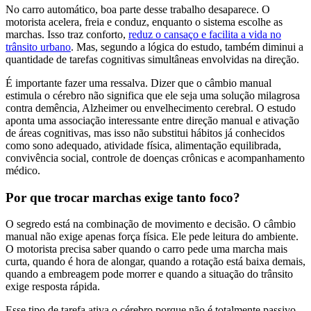
No carro automático, boa parte desse trabalho desaparece. O
motorista acelera, freia e conduz, enquanto o sistema escolhe as
marchas. Isso traz conforto,
reduz o cansaço e facilita a vida no
trânsito urbano
. Mas, segundo a lógica do estudo, também diminui a
quantidade de tarefas cognitivas simultâneas envolvidas na direção.
É importante fazer uma ressalva. Dizer que o câmbio manual
estimula o cérebro não significa que ele seja uma solução milagrosa
contra demência, Alzheimer ou envelhecimento cerebral. O estudo
aponta uma associação interessante entre direção manual e ativação
de áreas cognitivas, mas isso não substitui hábitos já conhecidos
como sono adequado, atividade física, alimentação equilibrada,
convivência social, controle de doenças crônicas e acompanhamento
médico.
Por que trocar marchas exige tanto foco?
O segredo está na combinação de movimento e decisão. O câmbio
manual não exige apenas força física. Ele pede leitura do ambiente.
O motorista precisa saber quando o carro pede uma marcha mais
curta, quando é hora de alongar, quando a rotação está baixa demais,
quando a embreagem pode morrer e quando a situação do trânsito
exige resposta rápida.
Esse tipo de tarefa ativa o cérebro porque não é totalmente passivo.