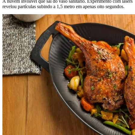
A nuvem invisível que sai do vaso sanitário. Experimento com lasers
revelou partículas subindo a 1,5 metro em apenas oito segundos.