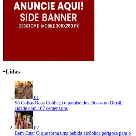
+Lidas
01
Só Coisas Boas
Conheça o paraíso dos idosos no Brasil,
cidade com 107 centenários
02
Bem-Estar
O que torna uma bebida alcóolica perigosa para o