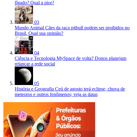
fígado? Qual a pior?
03
Mundo Animal
Cães da raça pitbull podem ser proibidos no
Brasil. Qual sua opinião?
04
Ciência e Tecnologia
MySpace de volta? Donos planejam
relançar a rede social
05
História e Geografia
Ceú de agosto terá eclipse, chuva de
meteoros e outros fenômenos; veja as datas