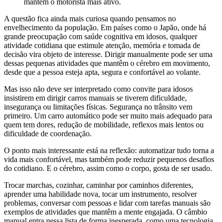
mantém o motorista mais ativo.
A questão fica ainda mais curiosa quando pensamos no
envelhecimento da população. Em países como o Japão, onde há
grande preocupação com saúde cognitiva em idosos, qualquer
atividade cotidiana que estimule atenção, memória e tomada de
decisão vira objeto de interesse. Dirigir manualmente pode ser uma
dessas pequenas atividades que mantêm o cérebro em movimento,
desde que a pessoa esteja apta, segura e confortável ao volante.
Mas isso não deve ser interpretado como convite para idosos
insistirem em dirigir carros manuais se tiverem dificuldade,
insegurança ou limitações físicas. Segurança no trânsito vem
primeiro. Um carro automático pode ser muito mais adequado para
quem tem dores, redução de mobilidade, reflexos mais lentos ou
dificuldade de coordenação.
O ponto mais interessante está na reflexão: automatizar tudo torna a
vida mais confortável, mas também pode reduzir pequenos desafios
do cotidiano. E o cérebro, assim como o corpo, gosta de ser usado.
Trocar marchas, cozinhar, caminhar por caminhos diferentes,
aprender uma habilidade nova, tocar um instrumento, resolver
problemas, conversar com pessoas e lidar com tarefas manuais são
exemplos de atividades que mantêm a mente engajada. O câmbio
manual entra nessa lista de forma inesperada, como uma tecnologia