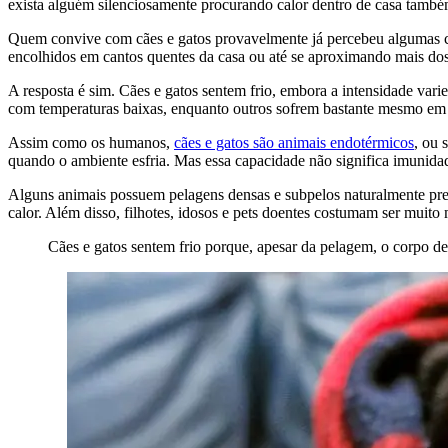
exista alguém silenciosamente procurando calor dentro de casa também
Quem convive com cães e gatos provavelmente já percebeu algumas cen
encolhidos em cantos quentes da casa ou até se aproximando mais dos 
A resposta é sim. Cães e gatos sentem frio, embora a intensidade vari
com temperaturas baixas, enquanto outros sofrem bastante mesmo em 
Assim como os humanos,
cães e gatos são animais endotérmicos
, ou 
quando o ambiente esfria. Mas essa capacidade não significa imunidad
Alguns animais possuem pelagens densas e subpelos naturalmente prepa
calor. Além disso, filhotes, idosos e pets doentes costumam ser muito 
Cães e gatos sentem frio porque, apesar da pelagem, o corpo de