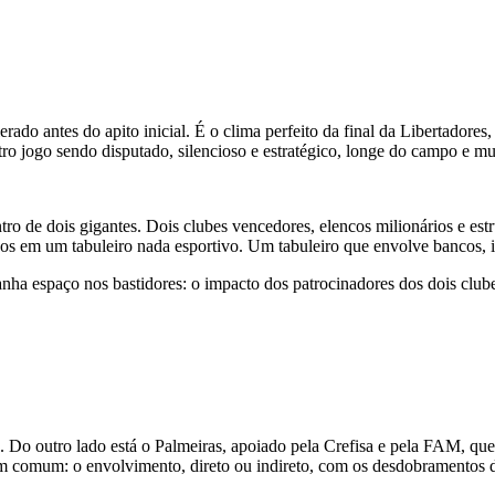
erado antes do apito inicial. É o clima perfeito da final da Libertadore
tro jogo sendo disputado, silencioso e estratégico, longe do campo e mu
ro de dois gigantes. Dois clubes vencedores, elencos milionários e es
ecos em um tabuleiro nada esportivo. Um tabuleiro que envolve bancos, inv
ganha espaço nos bastidores: o impacto dos patrocinadores dos dois cl
Do outro lado está o Palmeiras, apoiado pela Crefisa e pela FAM, que
o em comum: o envolvimento, direto ou indireto, com os desdobrament