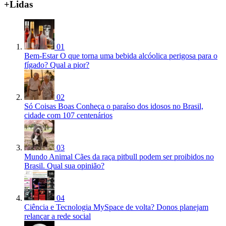
+Lidas
01
Bem-Estar
O que torna uma bebida alcóolica perigosa para o
fígado? Qual a pior?
02
Só Coisas Boas
Conheça o paraíso dos idosos no Brasil,
cidade com 107 centenários
03
Mundo Animal
Cães da raça pitbull podem ser proibidos no
Brasil. Qual sua opinião?
04
Ciência e Tecnologia
MySpace de volta? Donos planejam
relançar a rede social