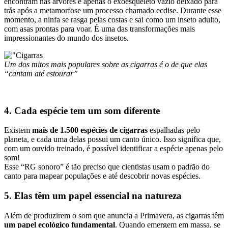
encontram nas árvores é apenas o exoesqueleto vazio deixado para
trás após a metamorfose um processo chamado ecdise. Durante esse
momento, a ninfa se rasga pelas costas e sai como um inseto adulto,
com asas prontas para voar. É uma das transformações mais
impressionantes do mundo dos insetos.
Um dos mitos mais populares sobre as cigarras é o de que elas
“cantam até estourar”
4. Cada espécie tem um som diferente
Existem
mais de 1.500 espécies de cigarras
espalhadas pelo
planeta, e cada uma delas possui um canto único. Isso significa que,
com um ouvido treinado, é possível identificar a espécie apenas pelo
som!
Esse “RG sonoro” é tão preciso que cientistas usam o padrão do
canto para mapear populações e até descobrir novas espécies.
5. Elas têm um papel essencial na natureza
Além de produzirem o som que anuncia a Primavera, as cigarras têm
um papel ecológico fundamental
. Quando emergem em massa, se