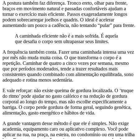
A postura também faz diferença. Tronco ereto, olhar para frente,
braços em movimento natural e passadas confortáveis ajudam a
tornar o exercício mais eficiente. Passos exageradamente longos
podem sobrecarregar joelhos e quadris. O ideal é acelerar
aumentando um pouco a cadência, não tentando “pular” para frente.
A caminhada eficiente não é a mais sofrida. É aquela
que desafia o corpo sem ultrapassar seus limites.
A frequência também conta. Fazer uma caminhada intensa uma vez
por mês não muda muita coisa. O que transforma o corpo é a
repetição. Caminhar de quatro a cinco vezes por semana, mesmo
que por períodos moderados, tende a trazer resultados mais
consistentes quando combinado com alimentação equilibrada, sono
adequado e rotina menos sedentária.
E vale reforçar: não existe queima de gordura localizada. O ‘truque
do ritmo’ pode ajudar no gasto calórico e na redução de gordura
corporal ao longo do tempo, mas não escolhe especificamente a
barriga. O corpo perde gordura de forma geral, seguindo genética,
alimentação, gasto energético e hábitos de vida.
A grande vantagem desse método é que ele é simples. Não exige
academia, equipamento caro ou aplicativo complexo. Você pode
aplicar na rua, na praça, na esteira, no condomínio ou em uma trilha