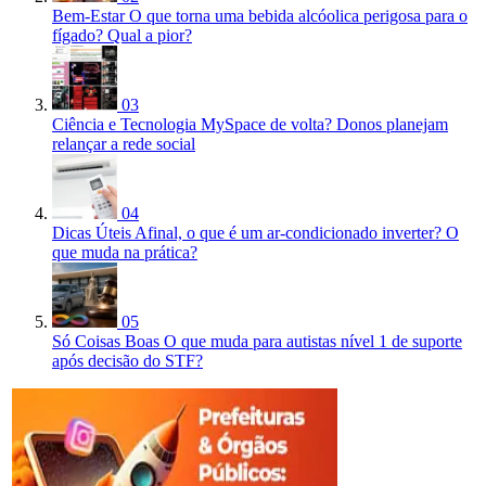
Bem-Estar
O que torna uma bebida alcóolica perigosa para o
fígado? Qual a pior?
03
Ciência e Tecnologia
MySpace de volta? Donos planejam
relançar a rede social
04
Dicas Úteis
Afinal, o que é um ar-condicionado inverter? O
que muda na prática?
05
Só Coisas Boas
O que muda para autistas nível 1 de suporte
após decisão do STF?