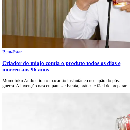
Bem-Estar
Criador do miojo comia o produto todos os dias e
morreu aos 96 anos
Momofuku Ando criou o macarrão instantâneo no Japão do pós-
guerra. A invenção nasceu para ser barata, prática e fácil de preparar.