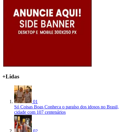
+Lidas
01
Só Coisas Boas
Conheça o paraíso dos idosos no Brasil,
cidade com 107 centenários
02