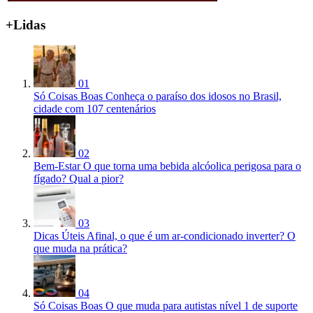
+Lidas
01
Só Coisas Boas
Conheça o paraíso dos idosos no Brasil,
cidade com 107 centenários
02
Bem-Estar
O que torna uma bebida alcóolica perigosa para o
fígado? Qual a pior?
03
Dicas Úteis
Afinal, o que é um ar-condicionado inverter? O
que muda na prática?
04
Só Coisas Boas
O que muda para autistas nível 1 de suporte