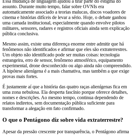
Essa mudança de linguagem ajudou a tirar parte do estigma do
assunto. Durante muito tempo, falar sobre OVNIs era
automaticamente associado a teorias malucas, discos voadores de
cinema e histórias difíceis de levar a sério. Hoje, o debate ganhou
uma camada institucional, especialmente quando envolve pilotos
militares, sensores, radares e registros oficiais ainda sem explicação
pública conclusiva.
Mesmo assim, existe uma diferença enorme entre admitir que há
fenômenos não identificados e afirmar que eles são extraterrestres.
Um objeto não identificado pode ser muitas coisas: tecnologia
estrangeira, erro de sensor, fenômeno atmosférico, equipamento
experimental, drone desconhecido ou algo ainda não compreendido.
A hipótese alienígena é a mais chamativa, mas também a que exige
provas mais fortes.
É justamente aí que a história das quatro raças alienígenas fica em
uma zona nebulosa. Ela desperta fascínio porque oferece detalhes,
nomes e descrições. Ao mesmo tempo, continua dependendo de
relatos indiretos, sem documentação pública suficiente para
transformar a alegação em fato confirmado.
O que o Pentágono diz sobre vida extraterrestre?
Apesar da pressão crescente por transparência, o Pentágono afirma