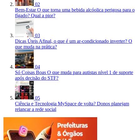
02
Bem-Estar
O que torna uma bebida alcóolica perigosa para o
fígado? Qual a pior?
03
Dicas Úteis
Afinal, o que é um ar-condicionado inverter? O
que muda na prática?
04
Só Coisas Boas
O que muda para autistas nível 1 de suporte
após decisão do STF?
05
Ciência e Tecnologia
MySpace de volta? Donos planejam
relançar a rede social