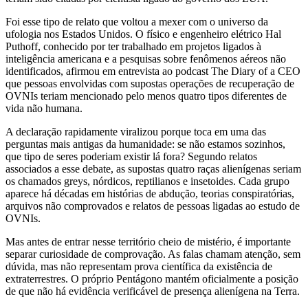
Foi esse tipo de relato que voltou a mexer com o universo da
ufologia nos Estados Unidos. O físico e engenheiro elétrico Hal
Puthoff, conhecido por ter trabalhado em projetos ligados à
inteligência americana e a pesquisas sobre fenômenos aéreos não
identificados, afirmou em entrevista ao podcast The Diary of a CEO
que pessoas envolvidas com supostas operações de recuperação de
OVNIs teriam mencionado pelo menos quatro tipos diferentes de
vida não humana.
A declaração rapidamente viralizou porque toca em uma das
perguntas mais antigas da humanidade: se não estamos sozinhos,
que tipo de seres poderiam existir lá fora? Segundo relatos
associados a esse debate, as supostas quatro raças alienígenas seriam
os chamados greys, nórdicos, reptilianos e insetoides. Cada grupo
aparece há décadas em histórias de abdução, teorias conspiratórias,
arquivos não comprovados e relatos de pessoas ligadas ao estudo de
OVNIs.
Mas antes de entrar nesse território cheio de mistério, é importante
separar curiosidade de comprovação. As falas chamam atenção, sem
dúvida, mas não representam prova científica da existência de
extraterrestres. O próprio Pentágono mantém oficialmente a posição
de que não há evidência verificável de presença alienígena na Terra.