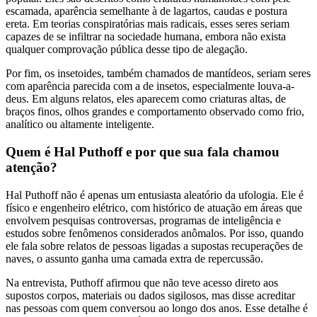
escamada, aparência semelhante à de lagartos, caudas e postura
ereta. Em teorias conspiratórias mais radicais, esses seres seriam
capazes de se infiltrar na sociedade humana, embora não exista
qualquer comprovação pública desse tipo de alegação.
Por fim, os insetoides, também chamados de mantídeos, seriam seres
com aparência parecida com a de insetos, especialmente louva-a-
deus. Em alguns relatos, eles aparecem como criaturas altas, de
braços finos, olhos grandes e comportamento observado como frio,
analítico ou altamente inteligente.
Quem é Hal Puthoff e por que sua fala chamou
atenção?
Hal Puthoff não é apenas um entusiasta aleatório da ufologia. Ele é
físico e engenheiro elétrico, com histórico de atuação em áreas que
envolvem pesquisas controversas, programas de inteligência e
estudos sobre fenômenos considerados anômalos. Por isso, quando
ele fala sobre relatos de pessoas ligadas a supostas recuperações de
naves, o assunto ganha uma camada extra de repercussão.
Na entrevista, Puthoff afirmou que não teve acesso direto aos
supostos corpos, materiais ou dados sigilosos, mas disse acreditar
nas pessoas com quem conversou ao longo dos anos. Esse detalhe é