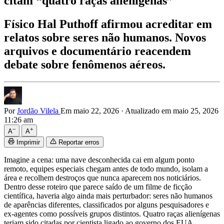
citam “quatro raças alienígenas”
Físico Hal Puthoff afirmou acreditar em
relatos sobre seres não humanos. Novos
arquivos e documentário reacendem
debate sobre fenômenos aéreos.
Por
Jordão Vilela
Em maio 22, 2026
·
Atualizado em maio 25, 2026
11:26 am
−
+
A
A
Imprimir
Reportar erros
Imagine a cena: uma nave desconhecida cai em algum ponto
remoto, equipes especiais chegam antes de todo mundo, isolam a
área e recolhem destroços que nunca aparecem nos noticiários.
Dentro desse roteiro que parece saído de um filme de ficção
científica, haveria algo ainda mais perturbador: seres não humanos
de aparências diferentes, classificados por alguns pesquisadores e
ex-agentes como possíveis grupos distintos. Quatro raças alienígenas
teriam sido citadas por cientista ligado ao governo dos EUA.