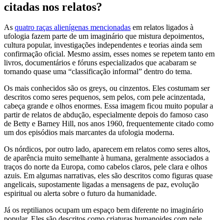
citadas nos relatos?
As
quatro raças alienígenas mencionadas
em relatos ligados à
ufologia fazem parte de um imaginário que mistura depoimentos,
cultura popular, investigações independentes e teorias ainda sem
confirmação oficial. Mesmo assim, esses nomes se repetem tanto em
livros, documentários e fóruns especializados que acabaram se
tornando quase uma “classificação informal” dentro do tema.
Os mais conhecidos são os greys, ou cinzentos. Eles costumam ser
descritos como seres pequenos, sem pelos, com pele acinzentada,
cabeça grande e olhos enormes. Essa imagem ficou muito popular a
partir de relatos de abdução, especialmente depois do famoso caso
de Betty e Barney Hill, nos anos 1960, frequentemente citado como
um dos episódios mais marcantes da ufologia moderna.
Os nórdicos, por outro lado, aparecem em relatos como seres altos,
de aparência muito semelhante à humana, geralmente associados a
traços do norte da Europa, como cabelos claros, pele clara e olhos
azuis. Em algumas narrativas, eles são descritos como figuras quase
angelicais, supostamente ligadas a mensagens de paz, evolução
espiritual ou alerta sobre o futuro da humanidade.
Já os reptilianos ocupam um espaço bem diferente no imaginário
popular. Eles são descritos como criaturas humanoides com pele