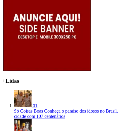
+Lidas
01
Só Coisas Boas
Conheça o paraíso dos idosos no Brasil,
cidade com 107 centenários