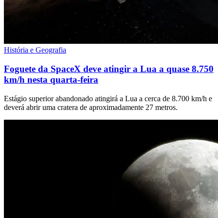
História e Geografia
Foguete da SpaceX deve atingir a Lua a quase 8.750
km/h nesta quarta-feira
Estágio superior abandonado atingirá a Lua a cerca de 8.700 km/h e
deverá abrir uma cratera de aproximadamente 27 metros.