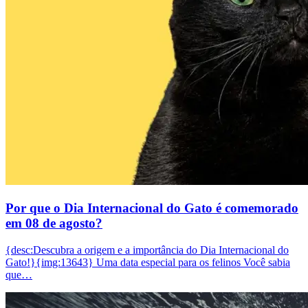
Por que o Dia Internacional do Gato é comemorado
em 08 de agosto?
{desc:Descubra a origem e a importância do Dia Internacional do
Gato!}{img:13643} Uma data especial para os felinos Você sabia
que…