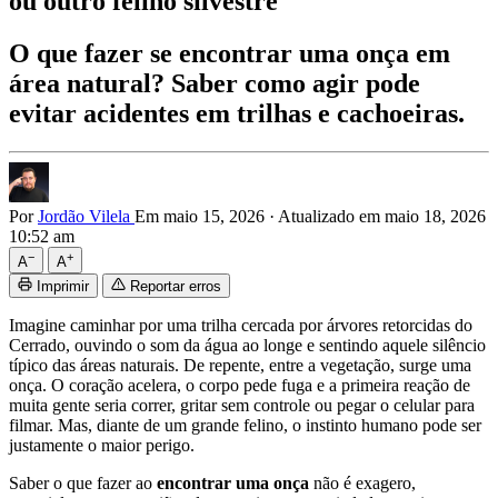
ou outro felino silvestre
O que fazer se encontrar uma onça em
área natural? Saber como agir pode
evitar acidentes em trilhas e cachoeiras.
Por
Jordão Vilela
Em maio 15, 2026
·
Atualizado em maio 18, 2026
10:52 am
−
+
A
A
Imprimir
Reportar erros
Imagine caminhar por uma trilha cercada por árvores retorcidas do
Cerrado, ouvindo o som da água ao longe e sentindo aquele silêncio
típico das áreas naturais. De repente, entre a vegetação, surge uma
onça. O coração acelera, o corpo pede fuga e a primeira reação de
muita gente seria correr, gritar sem controle ou pegar o celular para
filmar. Mas, diante de um grande felino, o instinto humano pode ser
justamente o maior perigo.
Saber o que fazer ao
encontrar uma onça
não é exagero,