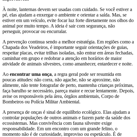
À noite, lanternas devem ser usadas com cuidado. Se você estiver a
pé, elas ajudam a enxergar o ambiente e orientar a saída. Mas, se
estiver em um veículo, evite focar luz forte diretamente nos olhos do
animal por muito tempo. A ideia é sair com segurança, não
perseguir, provocar ou encurralar.
A prevenção continua sendo a melhor estratégia. Em regiões como a
Chapada dos Veadeiros, é importante seguir orientações de guias,
respeitar placas, evitar trilhas isoladas, não entrar em áreas fechadas,
caminhar em grupo e redobrar a atenção em horários de maior
atividade de animais silvestres, como amanhecer, entardecer e noite.
Ao
encontrar uma onça
, a regra geral pode ser resumida em
poucas atitudes: não corra, não agache, não se aproxime, não
alimente, não tente fotografar de perto, mantenha crianças próximas,
faça barulho se necessário, pareça maior e recue lentamente. Depois,
avise os responsáveis pela área, órgãos ambientais, Corpo de
Bombeiros ou Polícia Militar Ambiental.
A presença de onças é sinal de equilíbrio ecológico. Elas ajudam a
controlar populações de outros animais e fazem parte da saúde dos
ecossistemas. Mas convivência com fauna silvestre exige
responsabilidade. Em um encontro com um grande felino, o
momento não é de curiosidade, improviso ou espetáculo. É de