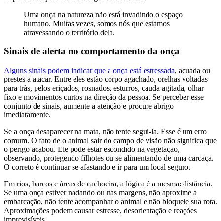
Uma onça na natureza não está invadindo o espaço
humano. Muitas vezes, somos nós que estamos
atravessando o território dela.
Sinais de alerta no comportamento da onça
Alguns sinais podem indicar que a onça está estressada
, acuada ou
prestes a atacar. Entre eles estão corpo agachado, orelhas voltadas
para trás, pelos eriçados, rosnados, esturros, cauda agitada, olhar
fixo e movimentos curtos na direção da pessoa. Se perceber esse
conjunto de sinais, aumente a atenção e procure abrigo
imediatamente.
Se a onça desaparecer na mata, não tente segui-la. Esse é um erro
comum. O fato de o animal sair do campo de visão não significa que
o perigo acabou. Ele pode estar escondido na vegetação,
observando, protegendo filhotes ou se alimentando de uma carcaça.
O correto é continuar se afastando e ir para um local seguro.
Em rios, barcos e áreas de cachoeira, a lógica é a mesma: distância.
Se uma onça estiver nadando ou nas margens, não aproxime a
embarcação, não tente acompanhar o animal e não bloqueie sua rota.
Aproximações podem causar estresse, desorientação e reações
imprevisíveis.