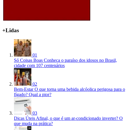
+Lidas
01
Só Coisas Boas
Conheça o paraíso dos idosos no Brasil,
cidade com 107 centenários
02
Bem-Estar
O que torna uma bebida alcóolica perigosa para o
fígado? Qual a pior?
03
Dicas Úteis
Afinal, o que é um ar-condicionado inverter? O
que muda na prática?