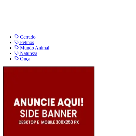
Cerrado
Felinos
Mundo Animal
Natureza
Onça