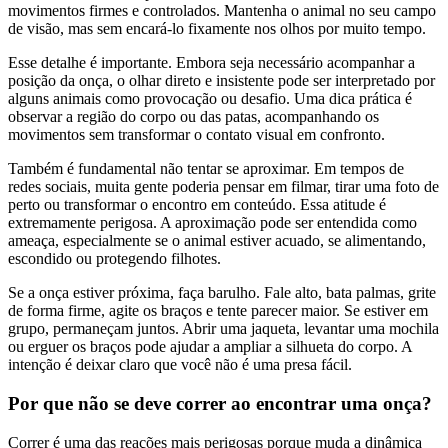
movimentos firmes e controlados. Mantenha o animal no seu campo
de visão, mas sem encará-lo fixamente nos olhos por muito tempo.
Esse detalhe é importante. Embora seja necessário acompanhar a
posição da onça, o olhar direto e insistente pode ser interpretado por
alguns animais como provocação ou desafio. Uma dica prática é
observar a região do corpo ou das patas, acompanhando os
movimentos sem transformar o contato visual em confronto.
Também é fundamental não tentar se aproximar. Em tempos de
redes sociais, muita gente poderia pensar em filmar, tirar uma foto de
perto ou transformar o encontro em conteúdo. Essa atitude é
extremamente perigosa. A aproximação pode ser entendida como
ameaça, especialmente se o animal estiver acuado, se alimentando,
escondido ou protegendo filhotes.
Se a onça estiver próxima, faça barulho. Fale alto, bata palmas, grite
de forma firme, agite os braços e tente parecer maior. Se estiver em
grupo, permaneçam juntos. Abrir uma jaqueta, levantar uma mochila
ou erguer os braços pode ajudar a ampliar a silhueta do corpo. A
intenção é deixar claro que você não é uma presa fácil.
Por que não se deve correr ao encontrar uma onça?
Correr é uma das reações mais perigosas porque muda a dinâmica