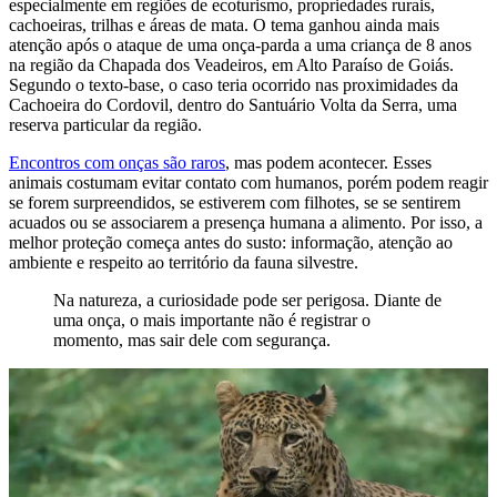
especialmente em regiões de ecoturismo, propriedades rurais,
cachoeiras, trilhas e áreas de mata. O tema ganhou ainda mais
atenção após o ataque de uma onça-parda a uma criança de 8 anos
na região da Chapada dos Veadeiros, em Alto Paraíso de Goiás.
Segundo o texto-base, o caso teria ocorrido nas proximidades da
Cachoeira do Cordovil, dentro do Santuário Volta da Serra, uma
reserva particular da região.
Encontros com onças são raros
, mas podem acontecer. Esses
animais costumam evitar contato com humanos, porém podem reagir
se forem surpreendidos, se estiverem com filhotes, se se sentirem
acuados ou se associarem a presença humana a alimento. Por isso, a
melhor proteção começa antes do susto: informação, atenção ao
ambiente e respeito ao território da fauna silvestre.
Na natureza, a curiosidade pode ser perigosa. Diante de
uma onça, o mais importante não é registrar o
momento, mas sair dele com segurança.