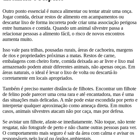
Outro ponto essencial é nunca alimentar ou tentar atrair uma onça.
Jogar comida, deixar restos de alimento em acampamentos ou
descartar lixo de forma incorreta pode criar uma associação perigosa
entre humanos e comida. Quando um animal silvestre passa a
relacionar pessoas a alimento fácil, o risco de novos encontros
aumenta muito.
Isso vale para trilhas, pousadas rurais, áreas de cachoeira, margens
de rios e propriedades próximas a matas. Restos de carne,
embalagens com cheiro forte, comida deixada ao ar livre e lixo mal
armazenado podem atrair diferentes animais, não apenas onças. Em
áreas naturais, o ideal é levar o lixo de volta ou descartá-lo
corretamente em locais apropriados.
Também é preciso manter distância de filhotes. Encontrar um filhote
de felino pode parecer uma cena rara e até encantadora, mas é uma
das situações mais delicadas. A mãe pode estar escondida por perto e
interpretar qualquer aproximação como ameaça direta. Em muitos
casos, animais silvestres atacam não por caça, mas por defesa.
Se avistar um filhote, afaste-se imediatamente. Não toque, não tente
resgatar, não fotografe de perto e não chame outras pessoas para ver.
O comportamento mais seguro é sair da área com calma e avisar os
responsáveis pelo local ou órgãos ambientais.