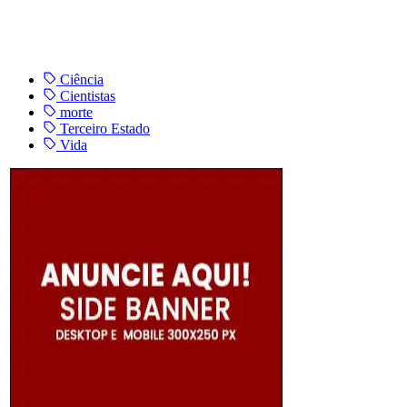
Ciência
Cientistas
morte
Terceiro Estado
Vida