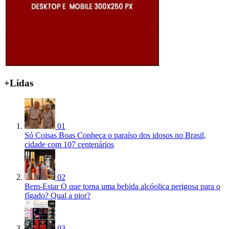
+Lidas
01
Só Coisas Boas
Conheça o paraíso dos idosos no Brasil,
cidade com 107 centenários
02
Bem-Estar
O que torna uma bebida alcóolica perigosa para o
fígado? Qual a pior?
03