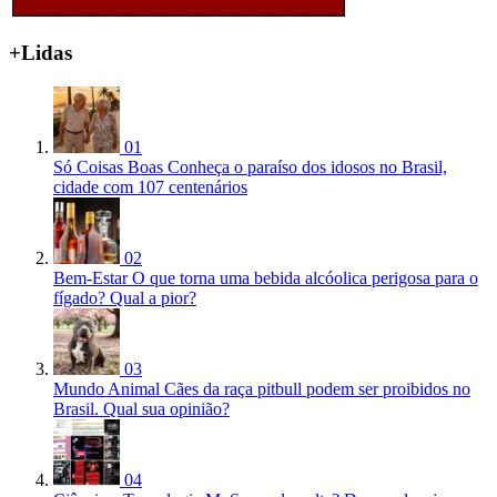
+Lidas
01
Só Coisas Boas
Conheça o paraíso dos idosos no Brasil,
cidade com 107 centenários
02
Bem-Estar
O que torna uma bebida alcóolica perigosa para o
fígado? Qual a pior?
03
Mundo Animal
Cães da raça pitbull podem ser proibidos no
Brasil. Qual sua opinião?
04