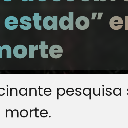
 estado” e
 morte
cinante pesquisa 
a morte.