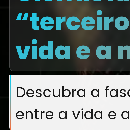
“terceiro
vida e a
Descubra a fas
entre a vida e 