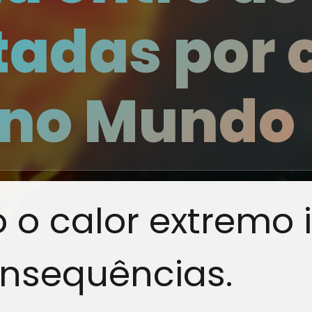
tadas por 
 no Mundo
o calor extremo 
onsequências.