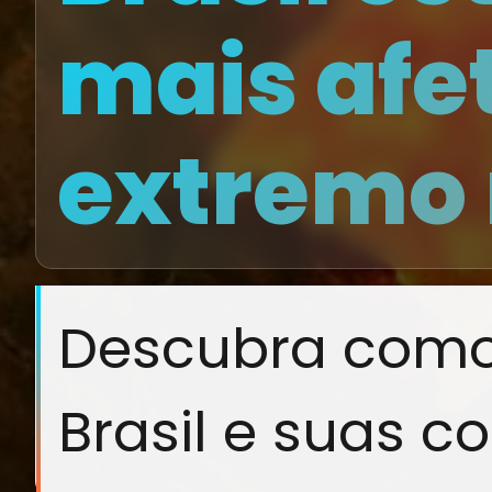
mais afe
extremo
Descubra como 
Brasil e suas c