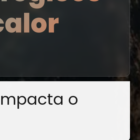
calor
impacta o