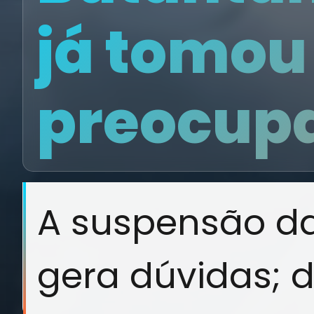
já tomou
preocup
A suspensão d
gera dúvidas; 