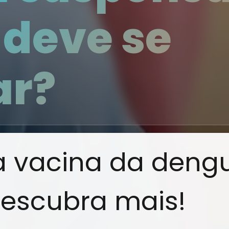
 deve se
ar?
a vacina da deng
descubra mais!