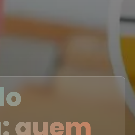
do
a: quem