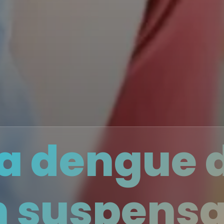
a dengue 
n suspens