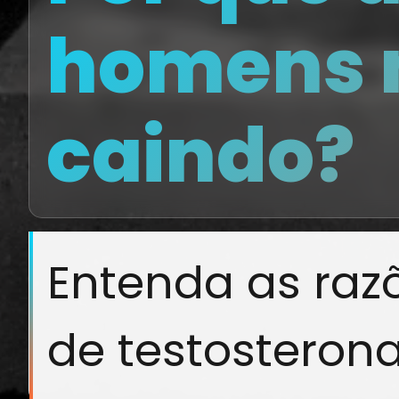
homens 
caindo?
Entenda as razõ
de testosteron