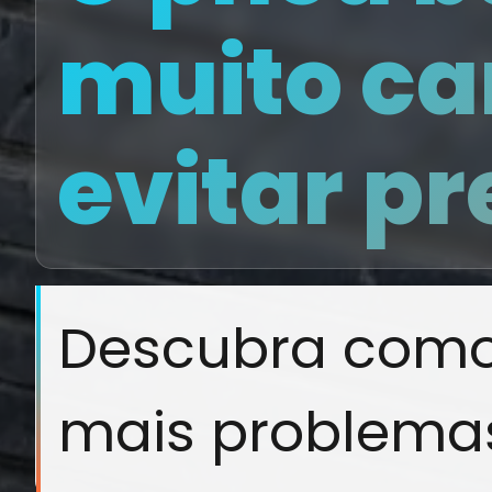
muito ca
evitar pr
Descubra como
mais problemas