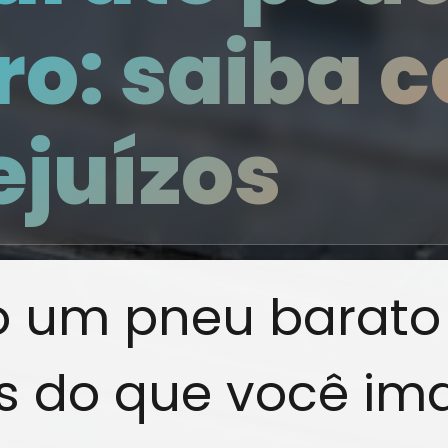
ro: saiba 
ejuízos
 um pneu barato
 do que você ima