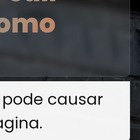
como
 pode causar
gina.