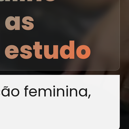
 as
 estudo
ão feminina,