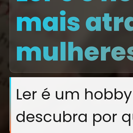
mais atr
mulheres
Ler é um hobby
descubra por q