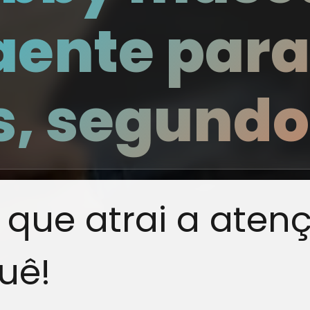
aente para
, segundo
 que atrai a atenç
uê!