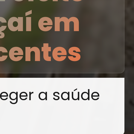
çaí em
centes
eger a saúde