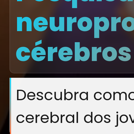
neuropro
cérebros
Descubra como 
cerebral dos jo