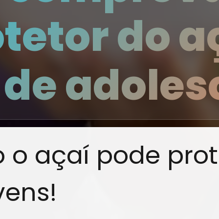
tetor do a
 de adoles
o açaí pode prot
vens!