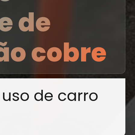
e de
ão cobre
 uso de carro