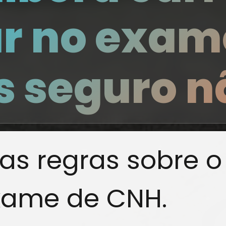
ar no exam
 seguro n
as regras sobre o
exame de CNH.