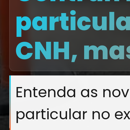
particul
CNH, mas
Entenda as nov
particular no 