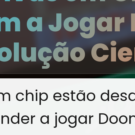
m a Jogar
lução Cien
em chip estão des
ender a jogar Doo