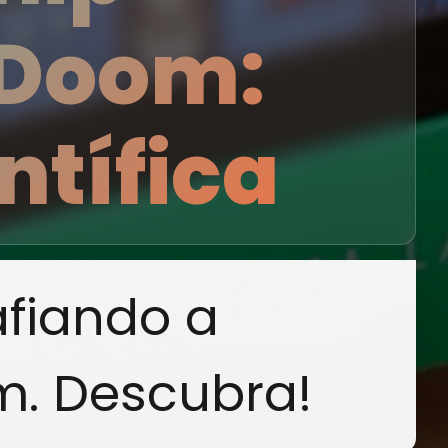
 Doom:
tífica
afiando a
m. Descubra!