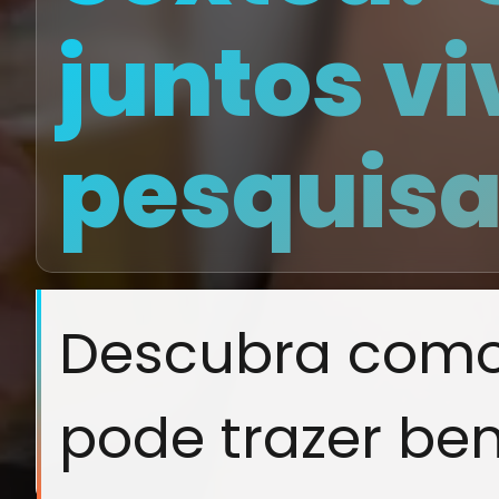
juntos vi
pesquis
Descubra como 
pode trazer ben