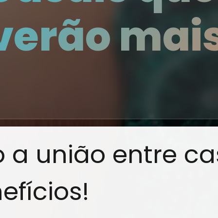
verão mais
a
a união entre ca
efícios!