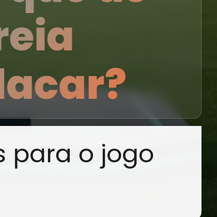
reia
placar?
s para o jogo