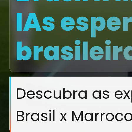
IAs espe
brasileir
Descubra as ex
Brasil x Marroco