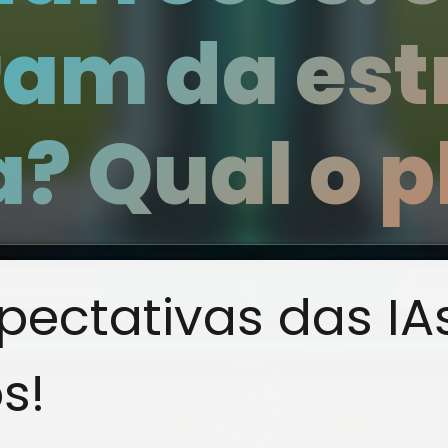
ram da est
a? Qual o 
pectativas das IA
s!